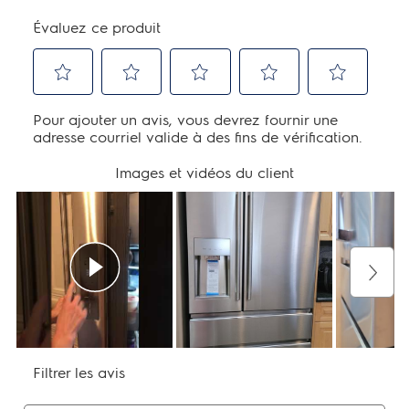
Étiquette Prop 65:
Oui
Type de réfrigérant:
R-600A
Garantie - Main-d’œuvre:
1 an
Garantie - Pièces:
1 an
Certifications et approbations de
sécurité
Classé CSA:
Oui
Homologué ENERGY STARMD:
Oui