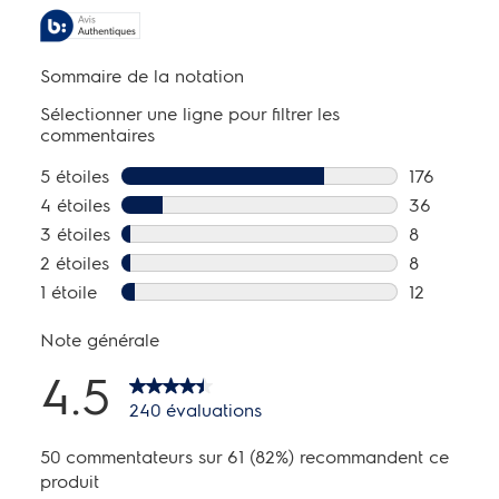
Profondeur avec porte:
29 1/8 po
Profondeur avec porte ouverte à 90°:
44 7/8 po
Profondeur avec porte et poignée:
31 7/8 po
Profondeur avec tiroir ouvert:
44 7/8 po
Capacité de la zone convertible:
2.56 Cu. Ft.
Capacité du congélateur:
5.8 Cu. Ft.
Capacité pour les aliments frais:
13 Cu. Ft.
Capacité totale:
21.4 Cu. Ft.
Spécifications électriques
Circuit minimum requis:
15 Amps
Spécifications générales
Énergie annuelle:
672 kWh
Type de condenseur:
Dynamique
Pieds de nivellement:
Oui
Poids du produit:
278.35 lbs