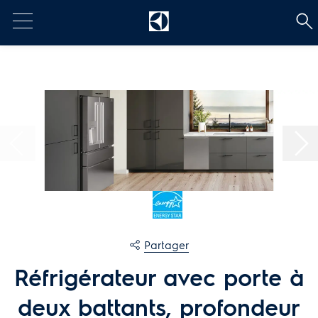
t
[Error: Unable to find the property named 'HeadContent'.]
Partager
Réfrigérateur avec porte à
deux battants, profondeur